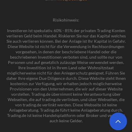
Risikohinweis:
Investieren ist spekulativ. 60% - 85% der privaten Trading Konten
verlieren Geld beim Handel. Riskieren Sie nur das Kapital welches
Sie auch verlieren können. Bei der Anlage ist Ihr Kapital in Gefahr.
Diese Website ist nicht für die Verwendung in Rechtsordnungen
vorgesehen, in denen der beschriebene Handel oder die
beschriebenen Investitionen verboten sind, und sollte nur von
Personen und auf gesetzlich zulässige Weise verwendet werden.
Ihre Investition ist in Ihrem Land oder Wohnsitzstaat
möglicherweise nicht für den Anlegerschutz geeignet. Führen Sie
daher Ihre eigene Due Diligence durch. Diese Website steht Ihnen
kostenlos zur Verfügung, wir erhalten jedoch möglicherweise
Provisionen von den Unternehmen, die wir auf dieser Website
vorstellen. Trading.de übernimmt keine Verantwortung über
Webseiten, die auf trading.de verlinken, und über Webseiten, die
von trading.de verlinkt werden. Diese Webseite ist keine
Anlageberatung. Trading.de führt keine Anlageberatung durch.
Trading.de ist keine Handelsplattform oder Broker und verwaltet
auch keine Gelder.