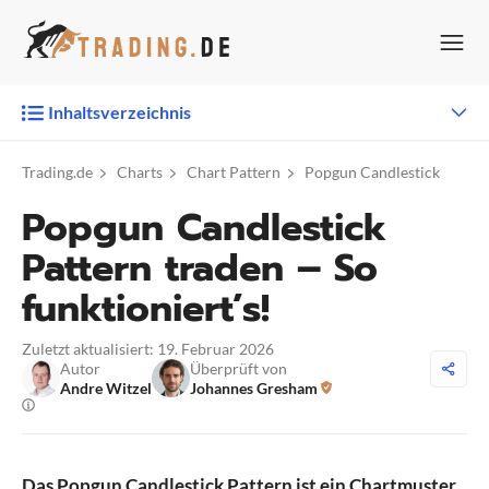
Zum
Inhalt
springen
Inhaltsverzeichnis
Trading.de
Charts
Chart Pattern
Popgun Candlestick
Popgun Candlestick
Pattern traden – So
funktioniert’s!
Zuletzt aktualisiert: 19. Februar 2026
Autor
Überprüft von
Andre Witzel
Johannes Gresham
Das Popgun Candlestick Pattern ist ein Chartmuster,