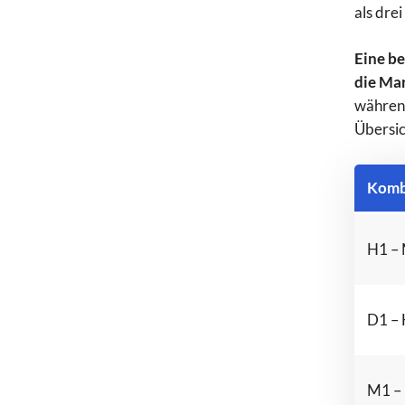
als dre
Eine b
die Mar
während
Übersi
Komb
H1 –
D1 –
M1 –