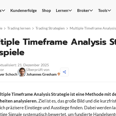
s
Kundenerfolge
Shop
Lernen
Broker
Tools
S
n
de
Trading lernen
Trading Strategien
Multiple Timeframe Analysis
tiple Timeframe Analysis 
spiele
aktualisiert: 21. Dezember 2025
tor
Überprüft von
ver Schoch
Johannes Gresham
tiple Timeframe Analysis Strategie ist eine Methode mit 
heiten analysieren.
Ziel ist es, das große Bild und die kurzf
sich präzisere Einstiege und Ausstiege finden. Dabei werden la
stige Signale systematisch bewertet, um fundierte Handelsent