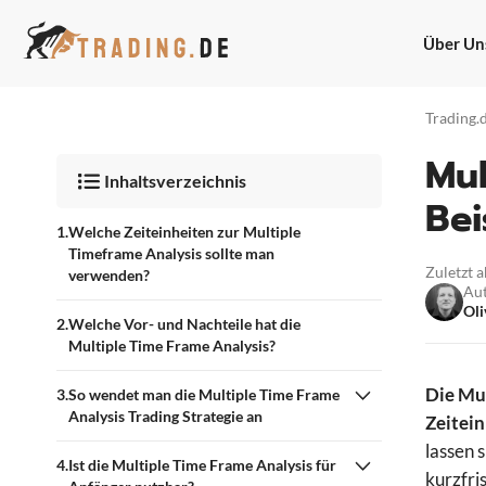
Zum
Inhalt
Über Un
springen
Trading.
Mul
Inhaltsverzeichnis
Bei
Welche Zeiteinheiten zur Multiple
Timeframe Analysis sollte man
Zuletzt 
verwenden?
Au
Oli
Welche Vor- und Nachteile hat die
Multiple Time Frame Analysis?
Die Mul
So wendet man die Multiple Time Frame
Analysis Trading Strategie an
Zeitein
lassen 
Ist die Multiple Time Frame Analysis für
kurzfri