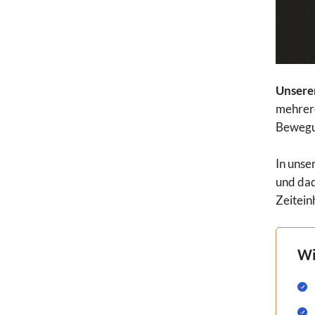
Unsere
mehrere
Bewegun
In unse
und dad
Zeitein
Wi