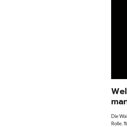
Wel
man
Die Wah
Rolle.
T