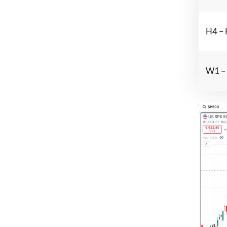
H4 –
W1 –