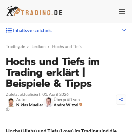
Zum
Inhalt
springen
Inhaltsverzeichnis
Trading.de
Lexikon
Hochs und Tiefs
Hochs und Tiefs im
Trading erklärt |
Beispiele & Tipps
Zuletzt aktualisiert: 01. April 2026
Autor
Überprüft von
Niklas Mueller
Andre Witzel
Hochs (Highs) und Tiefs (Lows) im Trading sind die