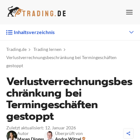
Zum
Inhalt
springen
Inhaltsverzeichnis
Trading.de
Trading lernen
Verlustverrechnungsbeschränkung bei Termingeschäften
gestoppt
Verlustverrechnungsbes
chränkung bei
Termingeschäften
gestoppt
Zuletzt aktualisiert: 12. Januar 2026
Autor
Überprüft von
Maren Dinges
Andre Witzel