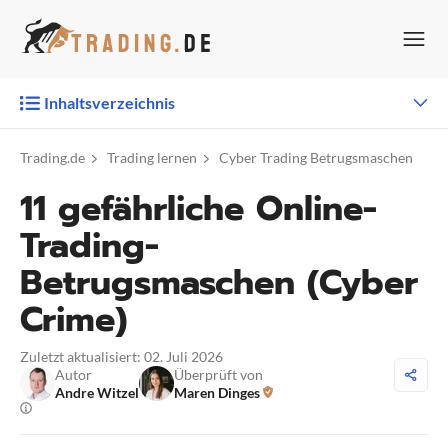
Zum
Inhalt
springen
Inhaltsverzeichnis
Trading.de
Trading lernen
Cyber Trading Betrugsmaschen
11 gefährliche Online-
Trading-
Betrugsmaschen (Cyber
Crime)
Zuletzt aktualisiert: 02. Juli 2026
Autor
Überprüft von
Andre Witzel
Maren Dinges