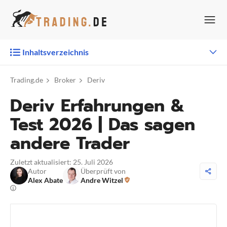
Zum
Inhalt
springen
Inhaltsverzeichnis
Trading.de
Broker
Deriv
Deriv Erfahrungen &
Test 2026 | Das sagen
andere Trader
Zuletzt aktualisiert: 25. Juli 2026
Autor
Überprüft von
Alex Abate
Andre Witzel