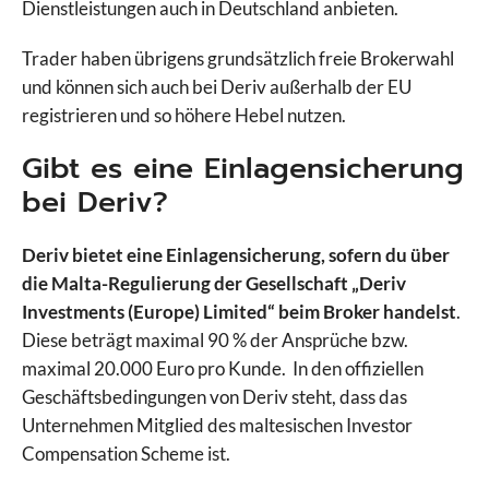
Dienstleistungen auch in Deutschland anbieten.
IQ Option
JFD Brokers
Trader haben übrigens grundsätzlich freie Brokerwahl
Libertex
und können sich auch bei Deriv außerhalb der EU
LYNX
registrieren und so höhere Hebel nutzen.
Markets.com
Gibt es eine Einlagensicherung
Moneta Markets
Naga
bei Deriv?
Pepperstone
Plus500
Deriv bietet eine Einlagensicherung, sofern du über
PrimeXBT
die Malta-Regulierung der Gesellschaft „Deriv
PU Prime
Investments (Europe) Limited“ beim Broker handelst
.
RoboMarkets
Diese beträgt maximal 90 % der Ansprüche bzw.
Scalable Capital
maximal 20.000 Euro pro Kunde. In den offiziellen
Skilling
Geschäftsbedingungen von Deriv steht, dass das
Smartbroker
Unternehmen Mitglied des maltesischen Investor
Sparkassen Broker
Compensation Scheme ist.
StarTrader