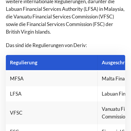
weitere internationale Regulierungen, darunter die
ActivTrades
Labuan Financial Services Authority (LFSA) in Malaysia,
Admirals
die Vanuatu Financial Services Commission (VFSC)
AMP Futures
sowie die Financial Services Commission (FSC) der
AvaFutures
British Virgin Islands.
AvaTrade
Das sind ide Regulierungen von Deriv:
Bitget
Bitpanda
BlackBull Markets
Regulierung
Ausgeschrie
Capital.com
Vergleiche Broker
CapTrader
MFSA
Malta Financi
CMC Markets
Comdirect
LFSA
Labuan Financ
Consorsbank
Degiro
Vanuatu Finan
VFSC
Deriv
Commission
Deutsche Bank
DKB