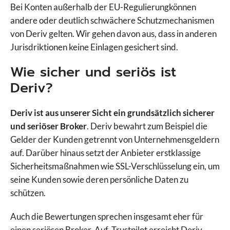
Swissquote
Bei Konten außerhalb der EU-Regulierungkönnen
Targobank
andere oder deutlich schwächere Schutzmechanismen
TegasFX
von Deriv gelten. Wir gehen davon aus, dass in anderen
Tickmill
Jurisdriktionen keine Einlagen gesichert sind.
TMGM
Wie sicher und seriös ist
Trade Republic
Deriv?
Traders Place
Trading 212
Trive
Deriv ist aus unserer Sicht ein grundsätzlich sicherer
Vantage Markets
und seriöser Broker
. Deriv bewahrt zum Beispiel die
VT Markets
Gelder der Kunden getrennt von Unternehmensgeldern
WH Selfinvest
auf. Darüber hinaus setzt der Anbieter erstklassige
XM
Sicherheitsmaßnahmen wie SSL-Verschlüsselung ein, um
XTB
seine Kunden sowie deren persönliche Daten zu
schützen.
Auch die Bewertungen sprechen insgesamt eher für
einen seriösen Broker. Auf Trustpilot erreicht Deriv