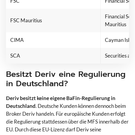
FSC
Financial Ser
eToro
Finanzen.net
Financial Ser
FSC Mauritius
Flatex
Mauritius
FOREX.com
FP Markets
CIMA
Cayman Islan
FP Trading
FP Trading Demo
SCA
Securities an
Freedom24
Fusion Markets
Besitzt Deriv eine Regulierung
FXCM
in Deutschland?
FxPro
GBE Brokers
Deriv besitzt keine eigene BaFin-Regulierung in
IC Markets
Deutschland
. Deutsche Kunden können dennoch beim
IC Trading
Broker Deriv handeln. Für europäische Kunden erfolgt
IG
die Regulierung stattdessen über die MFS innerhalb der
ING
EU. Durch diese EU-Lizenz darf Deriv seine
Interactive Brokers