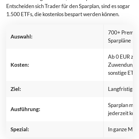
Entscheiden sich Trader für den Sparplan, sind es sogar
1.500 ETFs, die kostenlos bespart werden können.
700+ Premiu
Auswahl:
Sparpläne
Ab 0 EUR zzgl
Kosten:
Zuwendungen
sonstige ETFs
Ziel:
Langfristige
Sparplan monat
Ausführung:
jederzeit kos
Spezial:
In ganze Märk