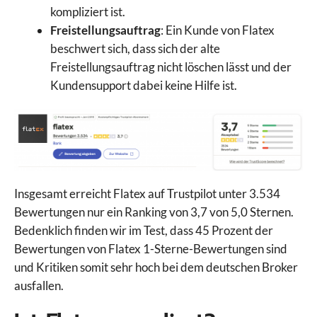
Swissquote
kompliziert ist.
Targobank
Freistellungsauftrag
: Ein Kunde von Flatex
TegasFX
beschwert sich, dass sich der alte
Tickmill
Freistellungsauftrag nicht löschen lässt und der
TMGM
Kundensupport dabei keine Hilfe ist.
Trade Republic
Traders Place
Trading 212
Trive
Vantage Markets
VT Markets
Insgesamt erreicht Flatex auf Trustpilot unter 3.534
WH Selfinvest
Bewertungen nur ein Ranking von 3,7 von 5,0 Sternen.
XM
Bedenklich finden wir im Test, dass 45 Prozent der
XTB
Bewertungen von Flatex 1-Sterne-Bewertungen sind
und Kritiken somit sehr hoch bei dem deutschen Broker
ausfallen.