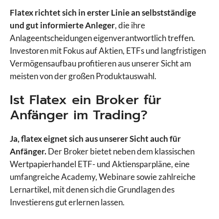
Flatex richtet sich in erster Linie an selbstständige
ActivTrades
und gut informierte Anleger
, die ihre
Admirals
Anlageentscheidungen eigenverantwortlich treffen.
AMP Futures
Investoren mit Fokus auf Aktien, ETFs und langfristigen
AvaFutures
Vermögensaufbau profitieren aus unserer Sicht am
AvaTrade
meisten von der großen Produktauswahl.
Bitget
Bitpanda
Ist Flatex ein Broker für
BlackBull Markets
Anfänger im Trading?
Capital.com
Vergleiche Broker
CapTrader
Ja, flatex eignet sich aus unserer Sicht auch für
CMC Markets
Anfänger.
Der Broker bietet neben dem klassischen
Comdirect
Wertpapierhandel ETF- und Aktiensparpläne, eine
Consorsbank
umfangreiche Academy, Webinare sowie zahlreiche
Degiro
Lernartikel, mit denen sich die Grundlagen des
Deriv
Investierens gut erlernen lassen.
Deutsche Bank
DKB