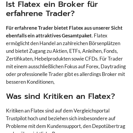
Ist Flatex ein Broker für
eToro
erfahrene Trader?
Finanzen.net
Flatex
Für erfahrene Trader bietet Flatex aus unserer Sicht
FOREX.com
ebenfalls ein attraktives Gesamtpaket
. Flatex
FP Markets
ermöglicht den Handel an zahlreichen Börsenplätzen
FP Trading
und bietet Zugang zu Aktien, ETFs, Anleihen, Fonds,
FP Trading Demo
Zertifikaten, Hebelprodukten sowie CFDs. Für Trader
Freedom24
mit einem ausschließlichen Fokus auf Forex, Daytrading
Fusion Markets
oder professionelle Trader gibt es allerdings Broker mit
FXCM
besseren Konditionen,
FxPro
GBE Brokers
Was sind Kritiken an Flatex?
IC Markets
IC Trading
Kritiken an Flatex sind auf dem Vergleichsportal
IG
Trustpilot hoch und beziehen sich insbesondere auf
ING
Probleme mit dem Kundensupport, den Depotübertrag
Interactive Brokers