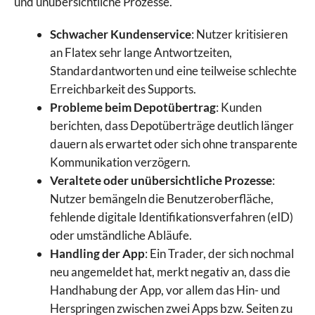
und unübersichtliche Prozesse.
IQ Option
JFD Brokers
Schwacher Kundenservice
: Nutzer kritisieren
Libertex
an Flatex sehr lange Antwortzeiten,
LYNX
Standardantworten und eine teilweise schlechte
Markets.com
Erreichbarkeit des Supports.
Moneta Markets
Probleme beim Depotübertrag
: Kunden
Naga
berichten, dass Depotüberträge deutlich länger
Pepperstone
dauern als erwartet oder sich ohne transparente
Plus500
Kommunikation verzögern.
PrimeXBT
Veraltete oder unübersichtliche Prozesse
:
PU Prime
Nutzer bemängeln die Benutzeroberfläche,
RoboMarkets
fehlende digitale Identifikationsverfahren (eID)
Scalable Capital
oder umständliche Abläufe.
Skilling
Handling der App
: Ein Trader, der sich nochmal
Smartbroker
neu angemeldet hat, merkt negativ an, dass die
Sparkassen Broker
Handhabung der App, vor allem das Hin- und
StarTrader
Herspringen zwischen zwei Apps bzw. Seiten zu