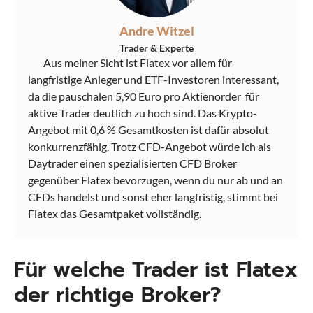
Andre Witzel
Trader & Experte
Aus meiner Sicht ist Flatex vor allem für
langfristige Anleger und ETF-Investoren interessant,
da die pauschalen 5,90 Euro pro Aktienorder für
aktive Trader deutlich zu hoch sind. Das Krypto-
Angebot mit 0,6 % Gesamtkosten ist dafür absolut
konkurrenzfähig. Trotz CFD-Angebot würde ich als
Daytrader einen spezialisierten CFD Broker
gegenüber Flatex bevorzugen, wenn du nur ab und an
CFDs handelst und sonst eher langfristig, stimmt bei
VS
Flatex das Gesamtpaket vollständig.
4.3
0.0
Für welche Trader ist Flatex
Wähle Broker Aus
der richtige Broker?