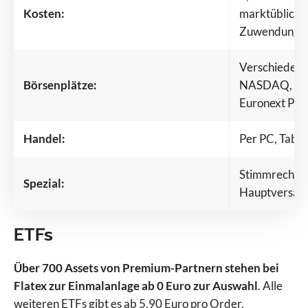
Kosten:
marktübliche
Zuwendunge
Verschiedene
Börsenplätze:
NASDAQ, Eur
Euronext Prai
Handel:
Per PC, Tabl
Stimmrecht b
Spezial:
Hauptversam
ETFs
Über 700 Assets von Premium-Partnern stehen bei
Flatex zur Einmalanlage ab 0 Euro zur Auswahl
. Alle
weiteren ETFs gibt es ab 5,90 Euro pro Order.