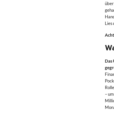
über
geha
Hand
Lies 
Acht
Wa
Das 
geg
Fina
Pock
Roll
– um
Mill
Mona