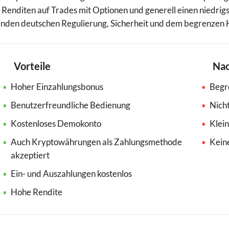
 Renditen auf Trades mit Optionen und generell einen niedrigsc
Targobank
TegasFX
enden deutschen Regulierung, Sicherheit und dem begrenzen
TMGM
Trade Republic
Trading 212
Trive
ts
VT Markets
WH Selfinvest
XTB
Vorteile
Nac
Hoher Einzahlungsbonus
Begr
Benutzerfreundliche Bedienung
Nicht
Kostenloses Demokonto
Klei
Auch Kryptowährungen als Zahlungsmethode
Kein
akzeptiert
Ein- und Auszahlungen kostenlos
Hohe Rendite