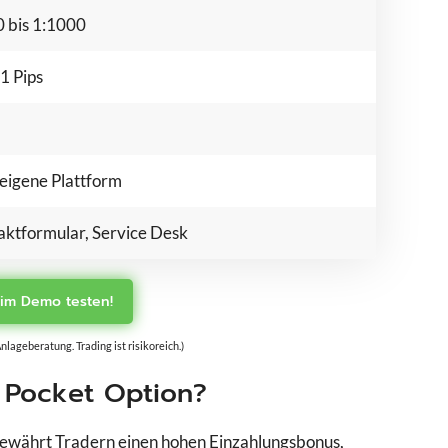
 bis 1:1000
1 Pips
eigene Plattform
emo
ktformular, Service Desk
 im Demo testen!
lageberatung. Trading ist risikoreich.)
 Pocket Option?
 gewährt Tradern einen hohen Einzahlungsbonus,