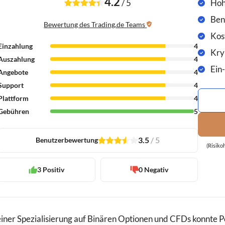
4.2
/
5
Hoh
Ben
Bewertung des Trading.de Teams
Kos
Einzahlung
4
Kry
Auszahlung
4
Ein
Angebote
4
Support
4
Plattform
4
Gebühren
5
3.5
/
5
Benutzerbewertung
1
2
3
4
1
(Risiko
3 Positiv
0 Negativ
einer Spezialisierung auf Binären Optionen und CFDs konnte P