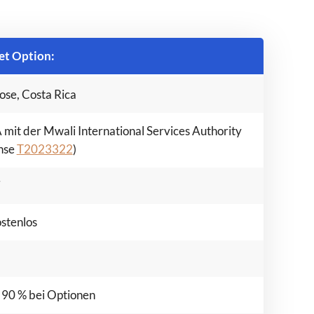
et Option:
ose, Costa Rica
mit der Mwali International Services Authority
nse
T2023322
)
7
.0
ostenlos
+
 90 % bei Optionen