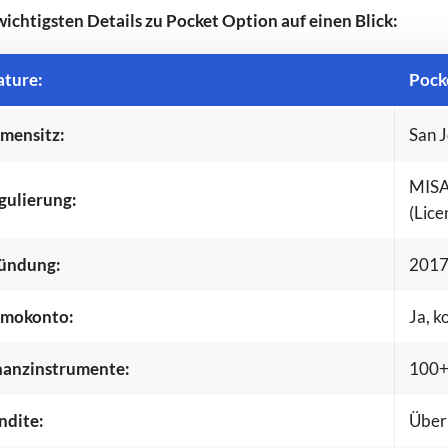
wichtigsten Details zu Pocket Option auf einen Blick:
ature:
Pock
rmensitz:
San J
MISA 
gulierung:
(Lice
ündung:
201
VS
4.2
0
mokonto:
Ja, k
nanzinstrumente:
100
ndite:
Über