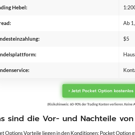
ading Hebel:
1:200
Admirals
AMP Futures
AvaTrade
Bitget
read:
Ab 1,
BlackBull Markets
Capital.com
CMC Markets
Comdirect
ndesteinzahlung:
$5
Degiro
Deriv
DKB
eToro
ndelsplattform:
Haus
Flatex
FOREX.com
FP Trading
FP Trading D
ndenservice:
Konta
Fusion Markets
FXCM
Vergleiche Broker
GBE Brokers
IC Markets
IG
ING
› Jetzt Pocket Option kostenlos
kers
IQ Option
JFD Brokers
LYNX
Markets.com
(Risikohinweis: 60-90% der Trading Konten verlieren. Keine An
s
Naga
Pepperstone
s sind die Vor- und Nachteile von
PrimeXBT
PU Prime
Scalable Capital
Skilling
et Options Vorteile liegen in den Konditionen: Pocket Option
Sparkassen Broker
StarTrader