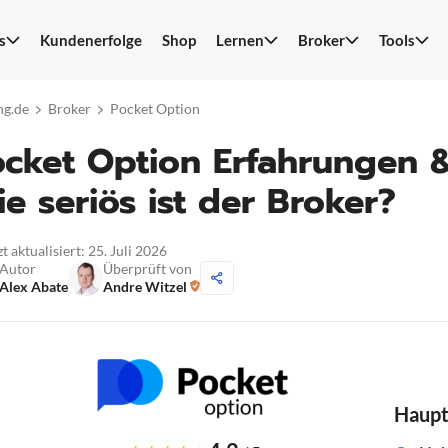
s
Kundenerfolge
Shop
Lernen
Broker
Tools
S
n
ng.de
Broker
Pocket Option
ocket Option Erfahrungen
e seriös ist der Broker?
t aktualisiert: 25. Juli 2026
Autor
Überprüft von
Alex Abate
Andre Witzel
Haup