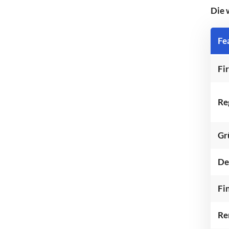
Die 
Fe
Fi
Re
Gr
De
Fi
Wähle Broker Aus
Re