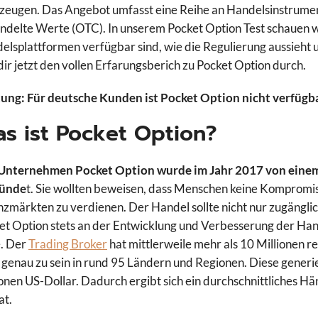
zeugen. Das Angebot umfasst eine Reihe an Handelsinstrument
ndelte Werte (OTC). In unserem Pocket Option Test schauen w
elsplattformen verfügbar sind, wie die Regulierung aussieht u
dir jetzt den vollen Erfarungsberich zu Pocket Option durch.
ung: Für deutsche Kunden ist Pocket Option nicht verfügba
s ist Pocket Option?
Unternehmen Pocket Option wurde im Jahr 2017 von einem T
ründe
t. Sie wollten beweisen, dass Menschen keine Kompromi
nzmärkten zu verdienen. Der Handel sollte nicht nur zugänglic
et Option stets an der Entwicklung und Verbesserung der Hand
e. Der
Trading Broker
hat mittlerweile mehr als 10 Millionen r
 genau zu sein in rund 95 Ländern und Regionen. Diese gener
ionen US-Dollar. Dadurch ergibt sich ein durchschnittliches
t.