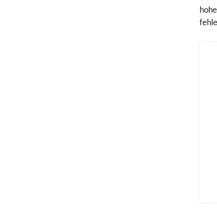
hohe
Swissquote
fehl
Tickmill
Traders Place
Vantage Marke
XM