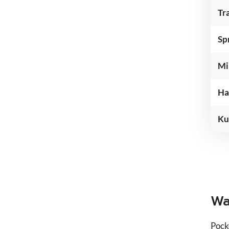
Tr
ActivTrades
AvaFutures
Sp
Bitpanda
CapTrader
Mi
Consorsbank
Deutsche Bank
Ha
Finanzen.net
FP Markets
Ku
Freedom24
FxPro
IC Trading
Interactive Bro
Libertex
Moneta Market
Wa
Plus500
RoboMarkets
Pock
Smartbroker