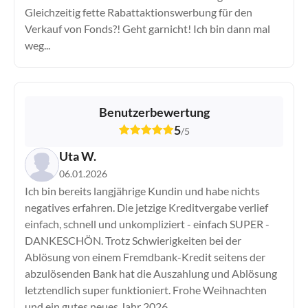
Gleichzeitig fette Rabattaktionswerbung für den
eToro
Verkauf von Fonds?! Geht garnicht! Ich bin dann mal
Finanzen.net
weg...
Flatex
FOREX.com
FP Markets
FP Trading
Benutzerbewertung
FP Trading Demo
5
/
5
Freedom24
Uta W.
Fusion Markets
06.01.2026
FXCM
Ich bin bereits langjährige Kundin und habe nichts
FxPro
negatives erfahren. Die jetzige Kreditvergabe verlief
GBE Brokers
einfach, schnell und unkompliziert - einfach SUPER -
IC Markets
DANKESCHÖN. Trotz Schwierigkeiten bei der
IC Trading
Ablösung von einem Fremdbank-Kredit seitens der
IG
abzulösenden Bank hat die Auszahlung und Ablösung
ING
letztendlich super funktioniert. Frohe Weihnachten
Interactive Brokers
und ein gutes neues Jahr 2026.