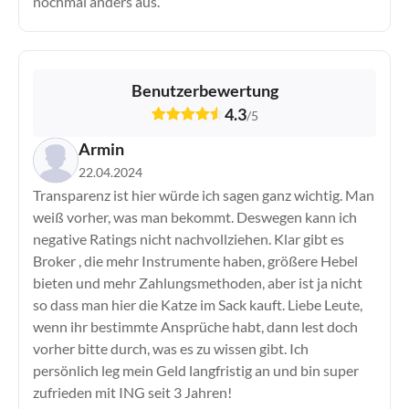
nochmal anders aus.
Swissquote
Targobank
TegasFX
Tickmill
Benutzerbewertung
TMGM
4.3
/
5
Trade Republic
Armin
Traders Place
22.04.2024
Trading 212
Transparenz ist hier würde ich sagen ganz wichtig. Man
Trive
weiß vorher, was man bekommt. Deswegen kann ich
Vantage Markets
negative Ratings nicht nachvollziehen. Klar gibt es
VT Markets
Broker , die mehr Instrumente haben, größere Hebel
WH Selfinvest
bieten und mehr Zahlungsmethoden, aber ist ja nicht
XM
so dass man hier die Katze im Sack kauft. Liebe Leute,
XTB
wenn ihr bestimmte Ansprüche habt, dann lest doch
vorher bitte durch, was es zu wissen gibt. Ich
persönlich leg mein Geld langfristig an und bin super
zufrieden mit ING seit 3 Jahren!