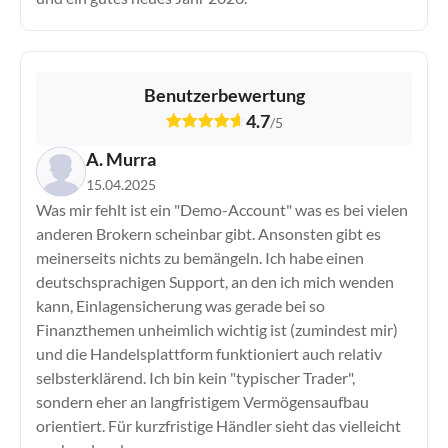
IQ Option
JFD Brokers
Libertex
Benutzerbewertung
LYNX
4.7
Markets.com
/
5
Moneta Markets
A. Murra
Naga
15.04.2025
Pepperstone
Was mir fehlt ist ein "Demo-Account" was es bei vielen
Plus500
anderen Brokern scheinbar gibt. Ansonsten gibt es
PrimeXBT
meinerseits nichts zu bemängeln. Ich habe einen
PU Prime
deutschsprachigen Support, an den ich mich wenden
RoboMarkets
kann, Einlagensicherung was gerade bei so
Scalable Capital
Finanzthemen unheimlich wichtig ist (zumindest mir)
und die Handelsplattform funktioniert auch relativ
Skilling
selbsterklärend. Ich bin kein "typischer Trader",
Smartbroker
sondern eher an langfristigem Vermögensaufbau
Sparkassen Broker
orientiert. Für kurzfristige Händler sieht das vielleicht
StarTrader