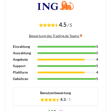
4.5
/
5
Bewertung des Trading.de Teams
Einzahlung
5
Auszahlung
5
Angebote
4
Support
5
Plattform
4
Gebühren
5
Benutzerbewertung
4.3
/
5
1
2
3
4
5