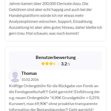
Jahren kamen über 200.000 Derivate dazu. Die
ActivTrades
Gebühren sind aber echt happig und auch bei der
Admirals
Handelsplattform würde ich mir etwas mehr
AMP Futures
Analyseoptionen wünschen. Support, Einzahlung,
AvaFutures
Auszahlung ist aber alles gutes Niveau, daher bleibe ich
AvaTrade
gern treu. Mal schauen, was noch kommt!
Bitget
Bitpanda
BlackBull Markets
Benutzerbewertung
Capital.com
Vergleiche Broker
3.2
/
5
CapTrader
CMC Markets
Thomas
Comdirect
10.02.2026
Consorsbank
Kräftige Ordergebühr für die Rückgabe von Fonds an
Degiro
die Fondsgesellschaft?! Geht garnicht! Einführung der
Deriv
o.g. neuen Ordergebühr "4,90€ Grundgebühr + 0,25%
Kurswert, max 69,90€" ohne proaktive transparente
Deutsche Bank
Information der Bestandskunden?! Geht garnicht!
DKB