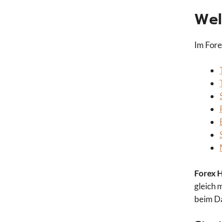
Wel
Im Fore
Forex
H
gleich 
beim Da