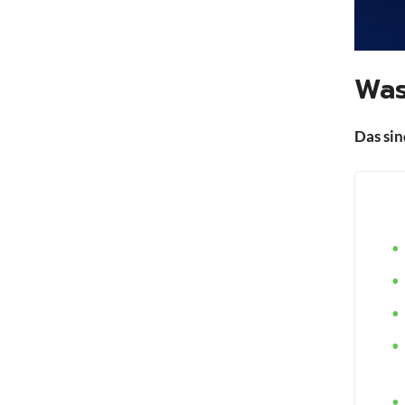
Was
Das si