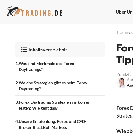
Zum
Inhalt
Über Un
springen
Trading.
For
Inhaltsverzeichnis
Tip
Was sind Merkmale des Forex
Daytradings?
Zuletzt a
Au
Welche Strategien gibt es beim Forex
And
Daytrading?
Forex Daytrading Strategien risikofrei
Forex 
testen: Wie geht das?
Strateg
Unsere Empfehlung: Forex und CFD-
Broker BlackBull Markets
Wie ab