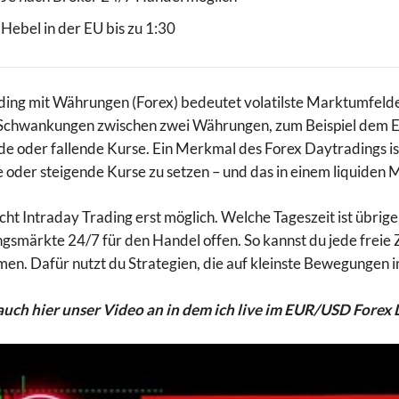
Hebel in der EU bis zu 1:30
ing mit Währungen (Forex) bedeutet volatilste Marktumfelde
chwankungen zwischen zwei Währungen, zum Beispiel dem EU
de oder fallende Kurse. Ein Merkmal des Forex Daytradings i
e oder steigende Kurse zu setzen – und das in einem liquiden
ht Intraday Trading erst möglich. Welche Tageszeit ist übrigen
smärkte 24/7 für den Handel offen. So kannst du jede freie
en. Dafür nutzt du Strategien, die auf kleinste Bewegungen im 
 auch hier unser Video an in dem ich live im EUR/USD Fore