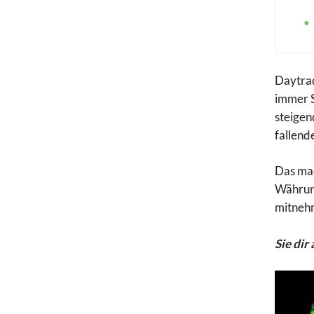
Daytrad
immer S
steigen
fallend
Das mac
Währung
mitnehm
Sie dir