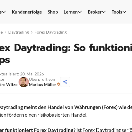
s
Kundenerfolge
Shop
Lernen
Broker
Tools
S
n
de
Daytrading
Forex Daytrading
ex Daytrading: So funktioni
ps
ktualisiert: 20. Mai 2026
tor
Überprüft von
re Witzel
Markus Müller
Daytrading meint den Handel von Währungen (Forex) wie 
ien fördern einen risikobasierten Handel.
er funktioniert Forex Daytrading?
Ist Forex Daytrading seri