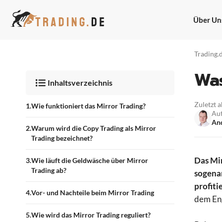
Zum
Inhalt
Über Un
springen
Trading.
Was
Inhaltsverzeichnis
Zuletzt a
Wie funktioniert das Mirror Trading?
Au
And
Warum wird die Copy Trading als Mirror
Trading bezeichnet?
Das Mir
Wie läuft die Geldwäsche über Mirror
Trading ab?
sogenan
profiti
Vor- und Nachteile beim Mirror Trading
dem Eng
Wie wird das Mirror Trading reguliert?