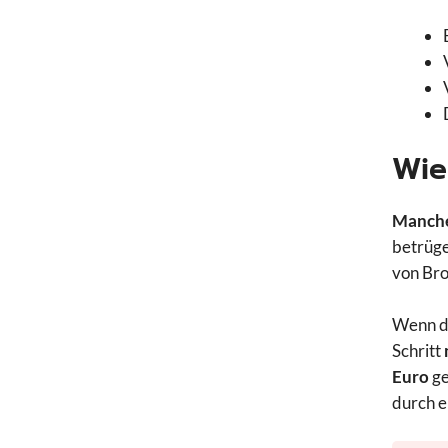
Wie
Manche
betrüg
von Br
Wenn da
Schritt
Euro
ge
durch e