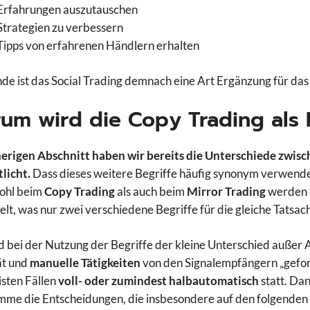
Erfahrungen auszutauschen
Strategien zu verbessern
Tipps von erfahrenen Händlern erhalten
de ist das Social Trading demnach eine Art Ergänzung für da
um wird die Copy Trading als 
erigen Abschnitt haben wir bereits die Unterschiede zwis
licht.
Dass dieses weitere Begriffe häufig synonym verwendet
wohl beim
Copy Trading
als auch beim
Mirror Trading
werden 
elt, was nur zwei verschiedene Begriffe für die gleiche Tatsach
d bei der Nutzung der Begriffe der kleine Unterschied außer 
ät und
manuelle Tätigkeiten
von den Signalempfängern „gefo
sten Fällen
voll- oder zumindest halbautomatisch
statt. Da
me die Entscheidungen, die insbesondere auf den folgenden 