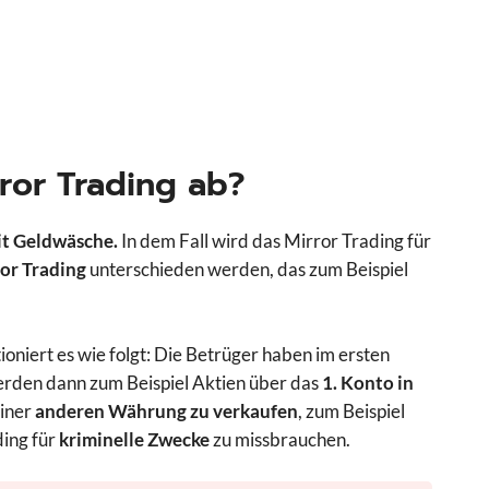
ror Trading ab?
it Geldwäsche.
In dem Fall wird das Mirror Trading für
ror Trading
unterschieden werden, das zum Beispiel
niert es wie folgt: Die Betrüger haben im ersten
werden dann zum Beispiel Aktien über das
1. Konto in
iner
anderen Währung zu verkaufen
, zum Beispiel
ding für
kriminelle Zwecke
zu missbrauchen.