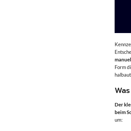
Kennze
Entsch
manuel
Form di
halbaut
Was 
Der kle
beim So
um: