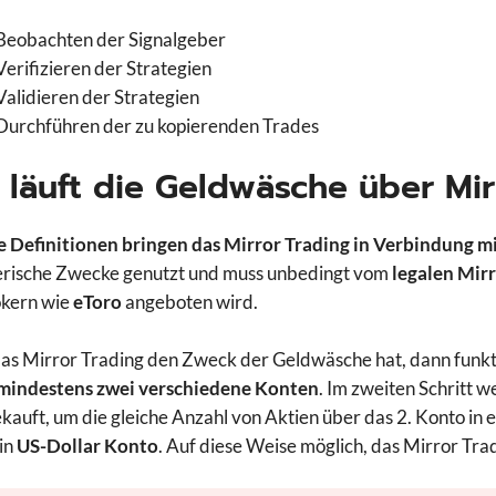
Beobachten der Signalgeber
Verifizieren der Strategien
Validieren der Strategien
Durchführen der zu kopierenden Trades
 läuft die Geldwäsche über Mir
 Definitionen bringen das Mirror Trading in Verbindung m
erische Zwecke genutzt und muss unbedingt vom
legalen Mir
okern wie
eToro
angeboten wird.
s Mirror Trading den Zweck der Geldwäsche hat, dann funktio
mindestens zwei verschiedene Konten
. Im zweiten Schritt 
kauft, um die gleiche Anzahl von Aktien über das 2. Konto in e
in
US-Dollar Konto
. Auf diese Weise möglich, das Mirror Tra