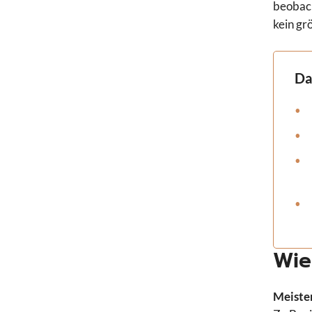
beobach
kein gr
Da
Wie
Meisten