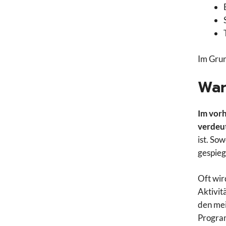
Im Grun
War
Im vorh
verdeut
ist. So
gespieg
Oft wir
Aktivit
den mei
Program