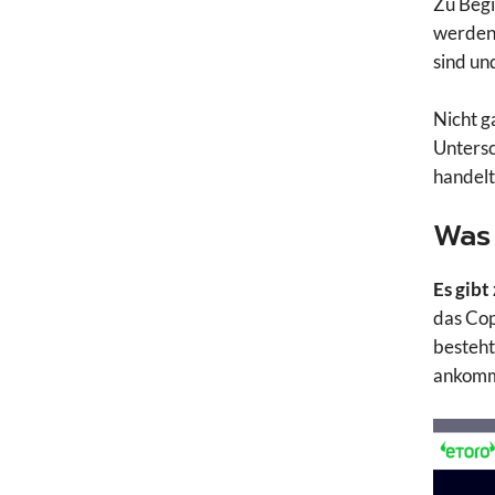
Zu Begi
werden 
sind un
Nicht g
Untersc
handelt
Was 
Es gib
das Cop
besteht
ankomm