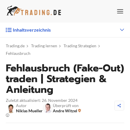
Zum
Inhalt
springen
Inhaltsverzeichnis
Trading.de
Trading lernen
Trading Strategien
Fehlausbruch
Fehlausbruch (Fake-Out)
traden | Strategien &
Anleitung
Zuletzt aktualisiert: 26. November 2024
Autor
Überprüft von
Niklas Mueller
Andre Witzel