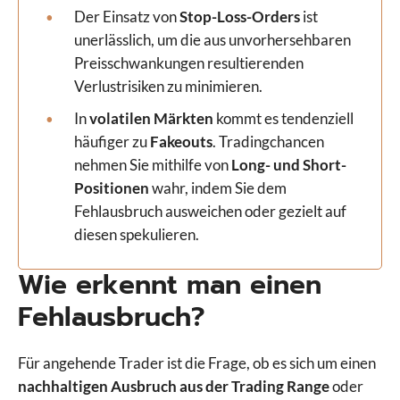
Der Einsatz von
Stop-Loss-Orders
ist
unerlässlich, um die aus unvorhersehbaren
Preisschwankungen resultierenden
Verlustrisiken zu minimieren.
In
volatilen Märkten
kommt es tendenziell
häufiger zu
Fakeouts
. Tradingchancen
nehmen Sie mithilfe von
Long- und Short-
Positionen
wahr, indem Sie dem
Fehlausbruch ausweichen oder gezielt auf
diesen spekulieren.
Wie erkennt man einen
Fehlausbruch?
Für angehende Trader ist die Frage, ob es sich um einen
nachhaltigen Ausbruch aus der Trading Range
oder