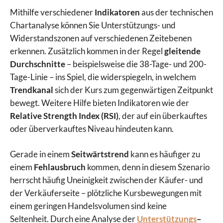
Mithilfe verschiedener
Indikatoren
aus der technischen
Chartanalyse können Sie Unterstützungs- und
Widerstandszonen auf verschiedenen Zeitebenen
erkennen. Zusätzlich kommen in der Regel
gleitende
Durchschnitte
– beispielsweise die 38-Tage- und 200-
Tage-Linie – ins Spiel, die widerspiegeln, in welchem
Trendkanal
sich der Kurs zum gegenwärtigen Zeitpunkt
bewegt. Weitere Hilfe bieten Indikatoren wie der
Relative Strength Index (RSI)
, der auf ein überkauftes
oder überverkauftes Niveau hindeuten kann.
Gerade in einem
Seitwärtstrend
kann es häufiger zu
einem
Fehlausbruch
kommen, denn in diesem Szenario
herrscht häufig Uneinigkeit zwischen der Käufer- und
der Verkäuferseite – plötzliche Kursbewegungen mit
einem geringen Handelsvolumen sind keine
Seltenheit. Durch eine Analyse der
Unterstützungs
–