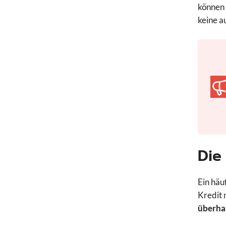
können 
keine a
Die
Ein häu
Kredit 
überha