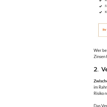
Wer bei
Zinsen 
2. V
Zwische
im Rahm
Risiko 
Das Ver