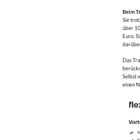
Beim Tr
Sie tro
über 10
Euro. S
darüber
Das Tra
berücks
Selbst 
einen N