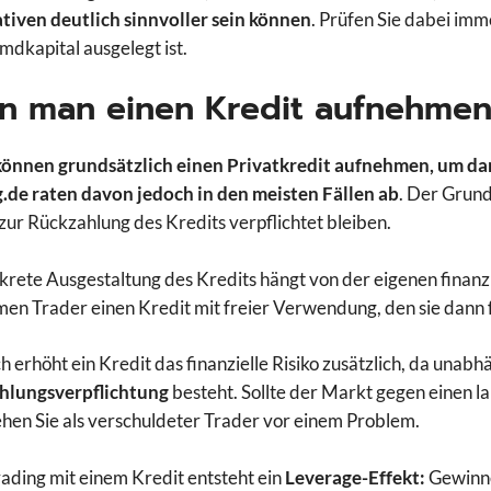
tiven deutlich sinnvoller sein können
. Prüfen Sie dabei imm
mdkapital ausgelegt ist.
n man einen Kredit aufnehmen
 können grundsätzlich einen Privatkredit aufnehmen, um dam
.de raten davon jedoch in den meisten Fällen ab
. Der Grund
zur Rückzahlung des Kredits verpflichtet bleiben.
krete Ausgestaltung des Kredits hängt von der eigenen finanz
n Trader einen Kredit mit freier Verwendung, den sie dann f
 erhöht ein Kredit das finanzielle Risiko zusätzlich, da unab
hlungsverpflichtung
besteht. Sollte der Markt gegen einen la
tehen Sie als verschuldeter Trader vor einem Problem.
ading mit einem Kredit entsteht ein
Leverage-Effekt:
Gewinne