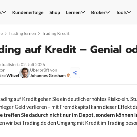
s
Kundenerfolge
Shop
Lernen
Broker
Tools
S
n
de
Trading lernen
Trading Kredit
ding auf Kredit – Genial o
ktualisiert: 02. Juli 2026
tor
Überprüft von
re Witzel
Johannes Gresham
ading auf Kredit gehen Sie ein deutlich erhöhtes Risiko ein.
nleger Geld verlieren – mit Fremdkapital kann dieser Effekt 
e treffen Sie dadurch nicht nur im Depot, sondern können 
n wir bei Trading.de den Umgang mit Kredit im Trading beson