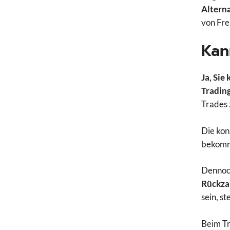
Alterna
von Fre
Kan
Ja, Sie
Trading
Trades 
Die kon
bekomme
Dennoch
Rückza
sein, s
Beim Tr