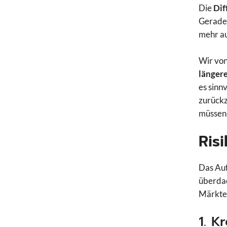
Die
Dif
Gerade 
mehr au
Wir von
länger
es sinn
zurückz
müssen
Ris
Das Auf
überdac
Märkte
1. K