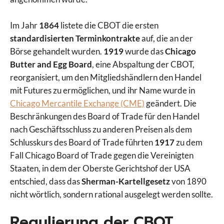
Im Jahr
1864
listete die CBOT die ersten
standardisierten Terminkontrakte
auf, die an der
Börse gehandelt wurden.
1919
wurde das
Chicago
Butter and Egg Board
, eine Abspaltung der CBOT,
reorganisiert, um den Mitgliedshändlern den Handel
mit Futures zu ermöglichen, und ihr Name wurde in
Chicago Mercantile Exchange (CME)
geändert. Die
Beschränkungen des Board of Trade für den Handel
nach Geschäftsschluss zu anderen Preisen als dem
Schlusskurs des Board of Trade führten
1917
zu dem
Fall Chicago Board of Trade gegen die Vereinigten
Staaten, in dem der Oberste Gerichtshof der USA
entschied, dass das
Sherman-Kartellgesetz
von 1890
nicht wörtlich, sondern rational ausgelegt werden sollte.
Regulierung der CBOT