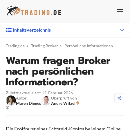
Zum
Inhalt
springen
Inhaltsverzeichnis
Trading.de
Trading Broker
Persönliche Informationen
Warum fragen Broker
nach persönlichen
Informationen?
Zuletzt aktualisiert: 12. Februar 2026
Autor
Überprüft von
Maren Dinges
Andre Witzel
Die Eröffnung eines Echtgeld-Kontos bei einem Online