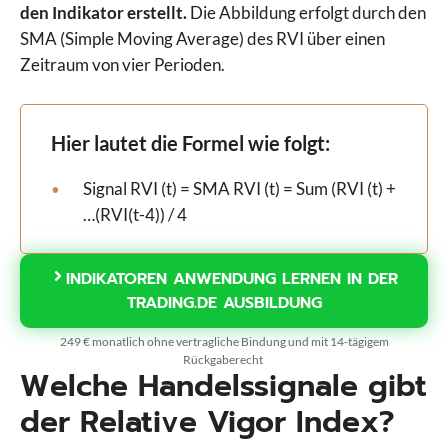
den Indikator erstellt.
Die Abbildung erfolgt durch den
SMA (Simple Moving Average) des RVI über einen
Zeitraum von vier Perioden.
Hier lautet die Formel wie folgt:
Signal RVI (t) = SMA RVI (t) = Sum (RVI (t) +
…(RVI(t-4)) / 4
INDIKATOREN ANWENDUNG LERNEN IN DER
TRADING.DE AUSBILDUNG
249 € monatlich ohne vertragliche Bindung und mit 14-tägigem
Rückgaberecht
Welche Handelssignale gibt
der Relative Vigor Index?