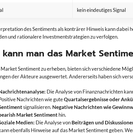
al
kein eindeutiges Signal
erpretation des Sentiments als konträrer Hinweis kann dabei 
en und rationalere Investmentstrategien zu verfolgen.
 kann man das Market Sentim
Market Sentiment zu erheben, bieten sich verschiedene Mögli
gen der Akteure ausgewertet. Andererseits haben sich vers
Nachrichtenanalyse:
Die Analyse von Finanznachrichten kan
Positive Nachrichten wie gute
Quartalsergebnisse oder Ank
Sentiment
signalisieren.
Negative Nachrichten wie Gewinn
bearish Market Sentiment
hin.
Soziale Medien:
Die Analyse von
Beiträgen und Diskussione
kann ebenfalls Hinweise auf das Market Sentiment geben. Wen