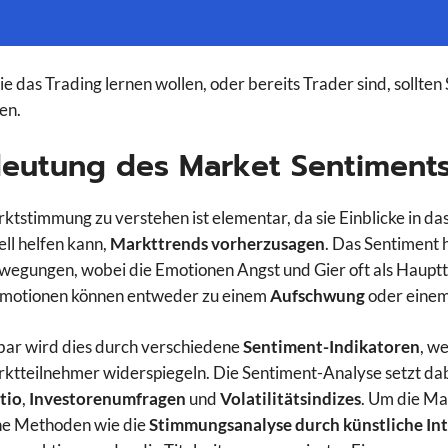
e das Trading lernen wollen, oder bereits Trader sind, sollte
en.
eutung des Market Sentiment
ktstimmung zu verstehen ist elementar, da sie Einblicke in da
ell helfen kann,
Markttrends vorherzusagen
. Das Sentiment 
egungen, wobei die Emotionen Angst und Gier oft als Haupttr
Emotionen können entweder zu einem
Aufschwung
oder eine
ar wird dies durch verschiedene
Sentiment-Indikatoren
, w
ktteilnehmer widerspiegeln. Die Sentiment-Analyse setzt da
tio
,
Investorenumfragen
und
Volatilitätsindizes
. Um die Ma
e Methoden wie die
Stimmungsanalyse durch künstliche Inte