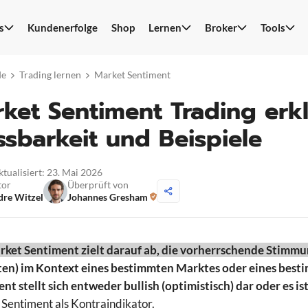
s
Kundenerfolge
Shop
Lernen
Broker
Tools
S
n
de
Trading lernen
Market Sentiment
ket Sentiment Trading erklä
sbarkeit und Beispiele
ktualisiert: 23. Mai 2026
tor
Überprüft von
re Witzel
Johannes Gresham
ket Sentiment zielt darauf ab, die vorherrschende Stimmu
ten) im Kontext eines bestimmten Marktes oder eines best
nt stellt sich entweder bullish (optimistisch) dar oder es ist
Sentiment als Kontraindikator.