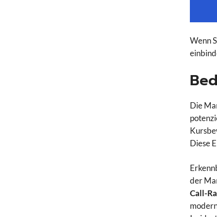
Wenn Si
einbind
Bed
Die Mar
potenzi
Kursbew
Diese 
Erkennb
der Mar
Call-Ra
modern