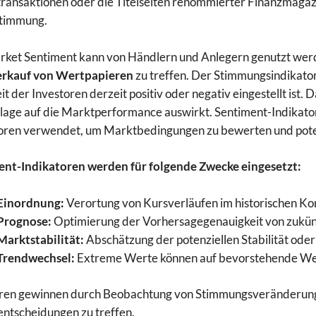
transaktionen oder die Titelseiten renommierter Finanzmagazi
timmung.
rket Sentiment kann von Händlern und Anlegern genutzt we
erkauf von Wertpapieren
zu treffen. Der Stimmungsindikator 
t der Investoren derzeit positiv oder negativ eingestellt ist. 
lage auf die Marktperformance auswirkt. Sentiment-Indikato
oren verwendet, um Marktbedingungen zu bewerten und poten
ent-Indikatoren werden für folgende Zwecke eingesetzt:
Einordnung:
Verortung von Kursverläufen im historischen Ko
Prognose:
Optimierung der Vorhersagegenauigkeit von zukü
Marktstabilität:
Abschätzung der potenziellen Stabilität oder 
Trendwechsel:
Extreme Werte können auf bevorstehende Wen
ren gewinnen durch Beobachtung von Stimmungsveränderungen
ntscheidungen zu treffen.