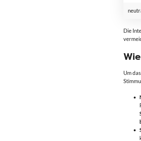
neutr
Die Int
vermeid
Wie
Um das 
Stimmun