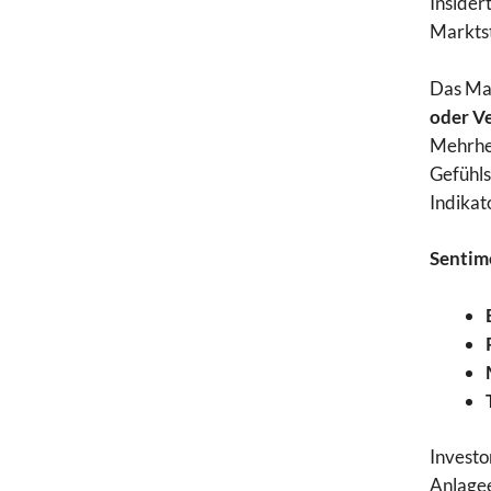
Insider
Markts
Das Ma
oder V
Mehrhei
Gefühls
Indikat
Sentim
Investo
Anlagee