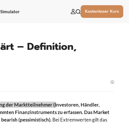
Kostenloser Kurs
Simulator
uchen
ach:
rt – Definition,
ng der Marktteilnehmer (I
nvestoren, Händler,
immten Finanzinstruments zu erfassen.
Das Market
 bearish (pessimistisch).
Bei Extremwerten gilt das