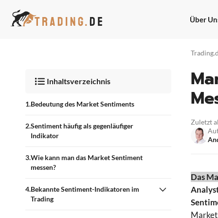
Zum
Inhalt
Über Un
springen
Trading.
Mar
Inhaltsverzeichnis
Mes
Bedeutung des Market Sentiments
Zuletzt a
Sentiment häufig als gegenläufiger
Au
Indikator
And
Wie kann man das Market Sentiment
messen?
Das Mar
Analys
Bekannte Sentiment-Indikatoren im
Trading
Sentime
Market 