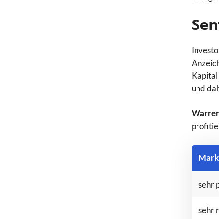
Sen
Investo
Anzeic
Kapital
und dah
Warren
profitie
Mark
sehr p
sehr 