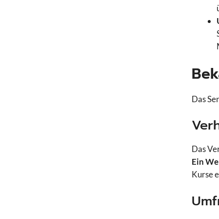
Bek
Das Sen
Verh
Das Ver
Ein Wer
Kurse 
Umf