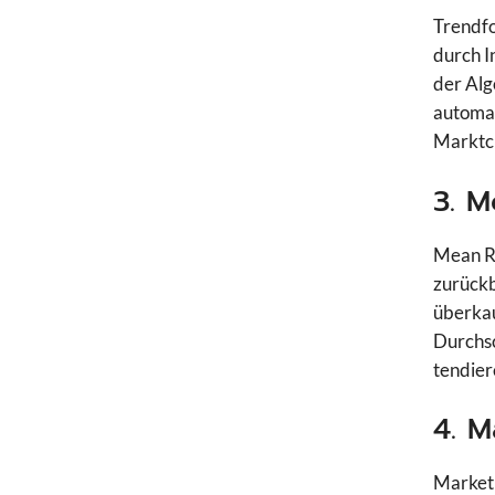
Trendfo
durch I
der Alg
automat
Marktch
3. M
Mean Re
zurückb
überkau
Durchsc
tendier
4. 
Market 