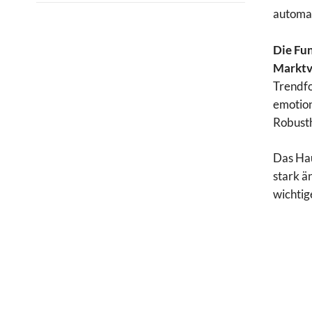
automat
Die Fun
Marktv
Trendfo
emotion
Robusth
Das Hau
stark ä
wichtig