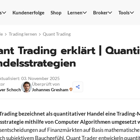
s
Kundenerfolge
Shop
Lernen
Broker
Tools
S
n
de
Trading lernen
Quant Trading
nt Trading erklärt | Quanti
delsstrategien
aktualisiert: 03. November 2025
tor
Überprüft von
ver Schoch
Johannes Gresham
rading bezeichnet als quantitativer Handel eine Trading-Me
sstrategie mithilfe von Computer Algorithmen umgesetzt w
entscheidungen auf Finanzmärkten auf Basis mathematischer, 
ach subjektivem Bauchgefühl. Quant Trader entwickeln quantit