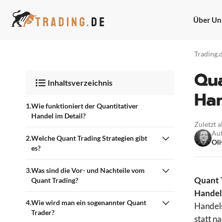
Zum
Inhalt
Über Un
springen
Trading.
Qua
Inhaltsverzeichnis
Han
Wie funktioniert der Quantitativer
Handel im Detail?
Zuletzt 
Au
Welche Quant Trading Strategien gibt
Oli
es?
Was sind die Vor- und Nachteile vom
Quant T
Quant Trading?
Handel
Wie wird man ein sogenannter Quant
Handels
Trader?
statt n