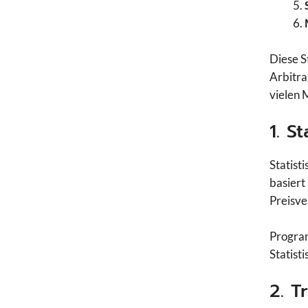
Diese S
Arbitra
vielen 
1. S
Statist
basiert
Preisve
Program
Statist
2. T