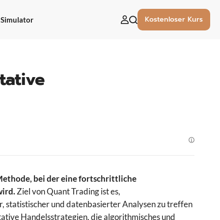
Kostenloser Kurs
Simulator
uchen
ach:
tative
thode, bei der eine fortschrittliche
ird.
Ziel von Quant Trading ist es,
statistischer und datenbasierter Analysen zu treffen
ative Handelsstrategien, die algorithmisches und