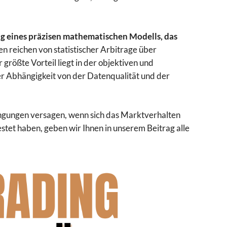
ng eines präzisen mathematischen Modells, das
en reichen von statistischer Arbitrage über
rößte Vorteil liegt in der objektiven und
er Abhängigkeit von der Datenqualität und der
ingungen versagen, wenn sich das Marktverhalten
estet haben, geben wir Ihnen in unserem Beitrag alle