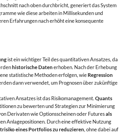
chschnitt nach oben durchbricht, generiert das System
rogramme wie diese arbeiten in Millisekunden und
seren Erfahrungen nach erhöht eine konsequente
ung
ist ein wichtiger Teil des quantitativen Ansatzes, da
werden
historische Daten
erhoben. Nach der Erhebung
ene statistische Methoden erfolgen, wie
Regression
werden dann verwendet, um Prognosen über zukünftige
itativen Ansatzes ist das Risikomanagement.
Quants
stitionen zu bewerten und Strategien zur Minimierung
z von Derivaten wie Optionsscheinen oder Futures
als
en Anlagepositionen. Durch eine effektive Nutzung
risiko eines Portfolios zu reduzieren
, ohne dabei auf