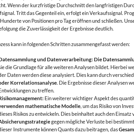
cht. Wenn der kurzfristige Durchschnitt den langfristigen Dur
fsignal. Tritt das Gegenteil ein, erfolgt ein Verkaufssignal. P
Hunderte von Positionen pro Tag eröffnen und schließen. Un
folgung die Zuverlässigkeit der Ergebnisse deutlich.
zess kann in folgenden Schritten zusammengefasst werden:
Datensammlung und Datenverarbeitung:
Die Datensamml
sie die Grundlage für alle weiteren Analysen bildet. Hierbei 
der Daten werden diese analysiert. Dies kann durch verschied
oder Korrelationsanalyse
. Die Ergebnisse dieser Analysen 
Entwicklungen zu treffen.
Risikomanagement:
Ein weiterer wichtiger Aspekt des quant
verwenden mathematische Modelle
, um das Risiko von Inve
dieses Risikos zu entwickeln. Dies beinhaltet auch den Einsat
Absicherungsstrategie
gegen mögliche Verluste bei bestimmt
dieser Instrumente können Quants dazu beitragen, das
Gesamt