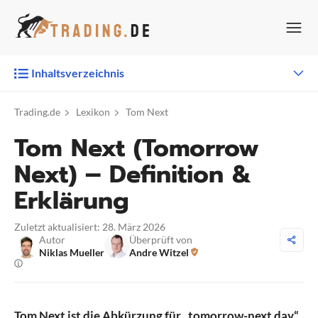
Zum
Inhalt
springen
Inhaltsverzeichnis
Trading.de
Lexikon
Tom Next
Tom Next (Tomorrow
Next) – Definition &
Erklärung
Zuletzt aktualisiert: 28. März 2026
Autor
Überprüft von
Niklas Mueller
Andre Witzel
Tom Next ist die Abkürzung für „tomorrow-next day“,