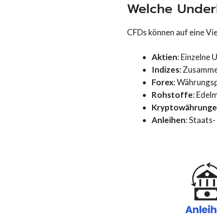
Welche Underl
CFDs können auf eine Vie
Aktien
: Einzelne
Indizes
: Zusamme
Forex
: Währungs
Rohstoffe
: Edel
Kryptowährung
Anleihen
: Staats