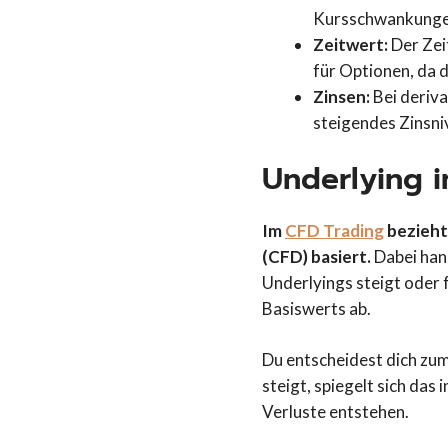
Kursschwankungen 
Zeitwert:
Der Zei
für Optionen, da 
Zinsen:
Bei deriva
steigendes Zinsni
Underlying 
Im
CFD Trading
bezieht
(CFD) basiert.
Dabei han
Underlyings steigt oder 
Basiswerts ab.
Du entscheidest dich zu
steigt, spiegelt sich da
Verluste entstehen.