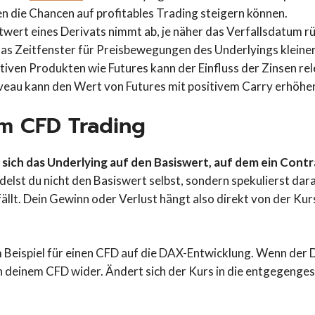
die Chancen auf profitables Trading steigern können.
twert eines Derivats nimmt ab, je näher das Verfallsdatum rü
das Zeitfenster für Preisbewegungen des Underlyings kleiner
tiven Produkten wie Futures kann der Einfluss der Zinsen rele
veau kann den Wert von Futures mit positivem Carry erhöhe
im CFD Trading
 sich das Underlying auf den Basiswert, auf dem ein Cont
delst du nicht den Basiswert selbst, sondern spekulierst dara
fällt. Dein Gewinn oder Verlust hängt also direkt von der Ku
m Beispiel für einen CFD auf die DAX-Entwicklung. Wenn de
s in deinem CFD wider. Ändert sich der Kurs in die entgegenge