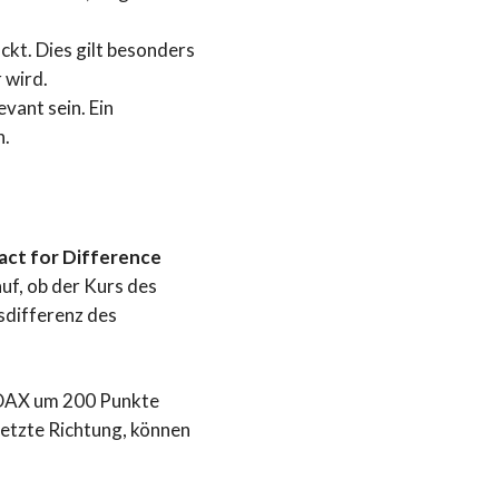
ckt. Dies gilt besonders
 wird.
vant sein. Ein
n.
ract for Difference
uf, ob der Kurs des
rsdifferenz des
r DAX um 200 Punkte
setzte Richtung, können