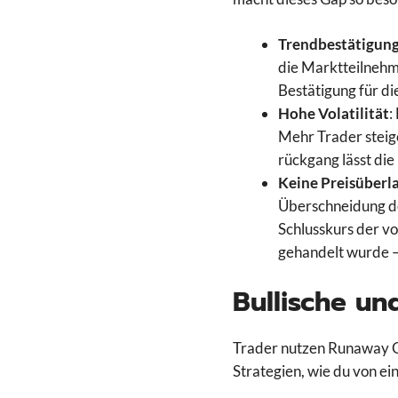
Trendbestätigun
die Marktteilnehme
Bestätigung für di
Hohe Volatilität
:
Mehr Trader steigen
rückgang lässt di
Keine Preisüber
Überschneidung der
Schlusskurs der v
gehandelt wurde – 
Bullische u
Trader nutzen Runaway Gap
Strategien, wie du von e