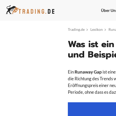
Zum
Inhalt
Über Un
springen
Trading.de
Lexikon
Run
Was ist ei
und Beispi
Ein
Runaway Gap
ist ein
die Richtung des Trends 
Eröffnungspreis einer neu
Periode, ohne dass es da