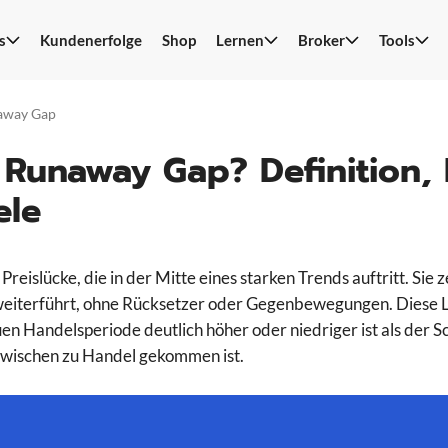
s
Kundenerfolge
Shop
Lernen
Broker
Tools
S
n
away Gap
n Runaway Gap? Definition,
ele
e Preislücke, die in der Mitte eines starken Trends auftritt. Sie 
weiterführt, ohne Rücksetzer oder Gegenbewegungen. Diese L
en Handelsperiode deutlich höher oder niedriger ist als der S
zwischen zu Handel gekommen ist.