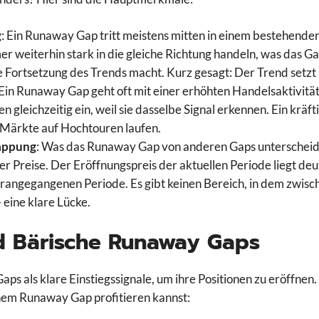
g
: Ein Runaway Gap tritt meistens mitten in einem bestehenden 
r weiterhin stark in die gleiche Richtung handeln, was das Ga
e Fortsetzung des Trends macht. Kurz gesagt: Der Trend setzt s
 Ein Runaway Gap geht oft mit einer erhöhten Handelsaktivität
 gleichzeitig ein, weil sie dasselbe Signal erkennen. Ein kräft
e Märkte auf Hochtouren laufen.
lappung
: Was das Runaway Gap von anderen Gaps unterscheidet
 Preise. Der Eröffnungspreis der aktuellen Periode liegt deu
orangegangenen Periode. Es gibt keinen Bereich, in dem zwis
eine klare Lücke.
nd Bärische Runaway Gaps
s als klare Einstiegssignale, um ihre Positionen zu eröffnen
inem Runaway Gap profitieren kannst: