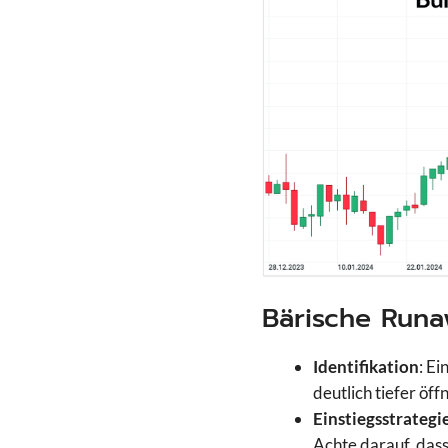
Bärische Run
Identifikation
: E
deutlich tiefer öff
Einstiegsstrategi
Achte darauf, das