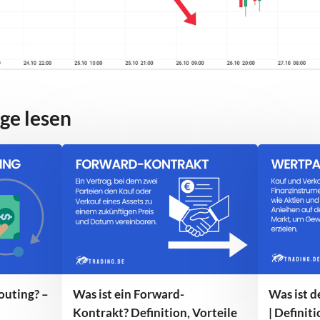
ge lesen
outing? –
Was ist ein Forward-
Was ist 
Kontrakt? Definition, Vorteile
| Definit