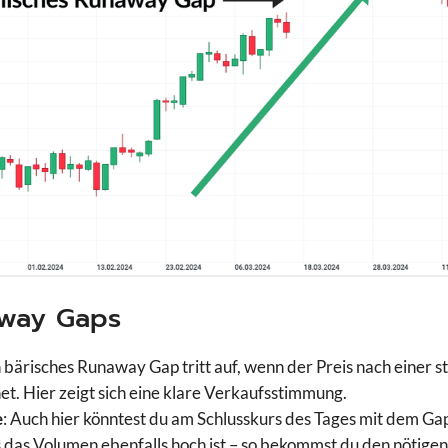
away Gaps
in bärisches Runaway Gap tritt auf, wenn der Preis nach eine
net. Hier zeigt sich eine klare Verkaufsstimmung.
e
: Auch hier könntest du am Schlusskurs des Tages mit dem Gap
s das Volumen ebenfalls hoch ist – so bekommst du den nötige