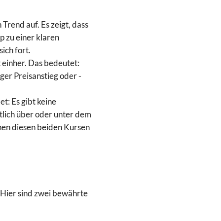
Trend auf. Es zeigt, dass
p zu einer klaren
ich fort.
 einher. Das bedeutet:
iger Preisanstieg oder -
: Es gibt keine
tlich über oder unter dem
chen diesen beiden Kursen
. Hier sind zwei bewährte