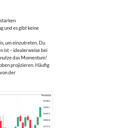
 starken
 und es gibt keine
in, um einzutreten. Du
 ist – idealerweise bei
so nutze das Momentum!
oben projizieren. Häufig
 von der