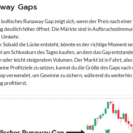
away Gaps
n bullisches Runaway Gap zeigt sich, wenn der Preis nach einer
deutlich höher öffnet. Die Märkte sind in Aufbruchsstimmung
e Umkehr.
e
: Sobald die Lücke entsteht, könnte es der richtige Moment se
l am Schlusskurs des Tages kaufen, an dem das Gap entstanden
m oder leicht steigendem Volumen. Der Markt ist in Fahrt, al
eine Profitziele zu setzen, kannst du die Größe des Gaps nach 
 Stop verwendet, um Gewinne zu sichern, während du weiterhin
profitierst.