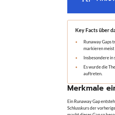
Key Facts über d
Runaway Gaps tre
markieren meist 
Insbesondere in
Es wurde die The
auftreten.
Merkmale ei
Ein Runaway Gap entsteht
Schlusskurs der vorherig
macht dieses Gap so beso