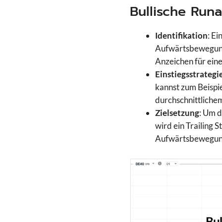
Bullische Run
Identifikation
: Ei
Aufwärtsbewegung 
Anzeichen für ein
Einstiegsstrategi
kannst zum Beispie
durchschnittliche
Zielsetzung
: Um d
wird ein Trailing
Aufwärtsbewegung 