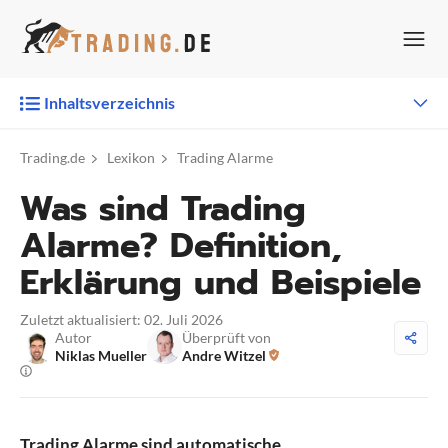
Zum
Inhalt
springen
Inhaltsverzeichnis
Trading.de
Lexikon
Trading Alarme
Was sind Trading
Alarme? Definition,
Erklärung und Beispiele
Zuletzt aktualisiert: 02. Juli 2026
Autor
Überprüft von
Niklas Mueller
Andre Witzel
Trading Alarme sind automatische