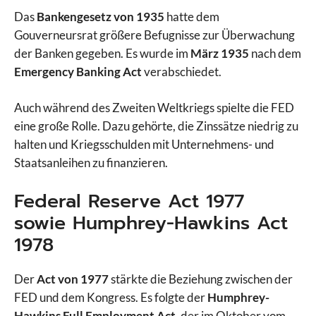
Das
Bankengesetz von 1935
hatte dem
Gouverneursrat größere Befugnisse zur Überwachung
der Banken gegeben. Es wurde im
März 1935
nach dem
Emergency Banking Act
verabschiedet.
Auch während des Zweiten Weltkriegs spielte die FED
eine große Rolle. Dazu gehörte, die Zinssätze niedrig zu
halten und Kriegsschulden mit Unternehmens- und
Staatsanleihen zu finanzieren.
Federal Reserve Act 1977
sowie Humphrey-Hawkins Act
1978
Der
Act von 1977
stärkte die Beziehung zwischen der
FED und dem Kongress. Es folgte der
Humphrey-
Hawkins Full Employment Act
, der im Oktober vom