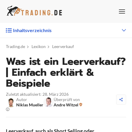
Zum
Inhalt
springen
Inhaltsverzeichnis
Trading.de
Lexikon
Leerverkauf
Was ist ein Leerverkauf?
| Einfach erklärt &
Beispiele
Zuletzt aktualisiert: 28. März 2026
Autor
Überprüft von
Niklas Mueller
Andre Witzel
Leerverkauf, auch als Short Selling oder