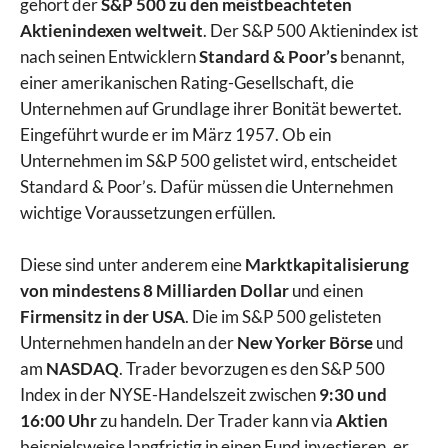
gehört der
S&P 500 zu den meistbeachteten
Aktienindexen weltweit
. Der S&P 500 Aktienindex ist
nach seinen Entwicklern
Standard & Poor’s
benannt,
einer amerikanischen Rating-Gesellschaft, die
Unternehmen auf Grundlage ihrer Bonität bewertet.
Eingeführt wurde er im März 1957. Ob ein
Unternehmen im S&P 500 gelistet wird, entscheidet
Standard & Poor’s. Dafür müssen die Unternehmen
wichtige Voraussetzungen erfüllen.
Diese sind unter anderem eine
Marktkapitalisierung
von mindestens 8 Milliarden Dollar
und einen
Firmensitz in der USA
. Die im S&P 500 gelisteten
Unternehmen handeln an der
New Yorker Börse
und
am
NASDAQ
. Trader bevorzugen es den S&P 500
Index in der NYSE-Handelszeit zwischen
9:30 und
16:00 Uhr
zu handeln. Der Trader kann via
Aktien
beispielsweise langfristig in einen Fund investieren, er