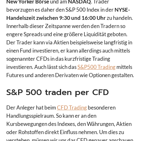
New Yorker Börse
und am
NASDAQ
. Trader
bevorzugen es daher den S&P 500 Index in der
NYSE-
Handelszeit zwischen 9:30 und 16:00 Uhr
zu handeln.
Innerhalb dieser Zeitspanne werden den Tradern so
engere Spreads und eine größere Liquidität geboten.
Der Trader kann via Aktien beispielsweise langfristig in
einen Fund investieren, er kann allerdings auch mittels
sogenannter CFDs in das kurzfristige Trading
investieren. Auch lässt sich das
S&P500 Trading
mittels
Futures und anderen Derivaten wie Optionen gestalten.
S&P 500 traden per CFD
Der Anleger hat beim
CFD Trading
besonderen
Handlungsspielraum. So kann er an den
Kursbewegungen des Indexes, den Währungen, Aktien
oder Rohstoffen direkt Einfluss nehmen. Um dies zu
verstehen, müssen wir uns das CFD genauer anschauen.