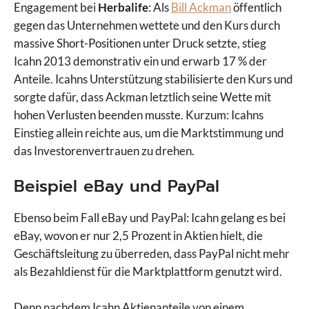
Engagement bei
Herbalife
: Als
Bill Ackman
öffentlich
gegen das Unternehmen wettete und den Kurs durch
massive Short-Positionen unter Druck setzte, stieg
Icahn 2013 demonstrativ ein und erwarb 17 % der
Anteile. Icahns Unterstützung stabilisierte den Kurs und
sorgte dafür, dass Ackman letztlich seine Wette mit
hohen Verlusten beenden musste. Kurzum: Icahns
Einstieg allein reichte aus, um die Marktstimmung und
das Investorenvertrauen zu drehen.
Beispiel eBay und PayPal
Ebenso beim Fall eBay und PayPal: Icahn gelang es bei
eBay, wovon er nur 2,5 Prozent in Aktien hielt, die
Geschäftsleitung zu überreden, dass PayPal nicht mehr
als Bezahldienst für die Marktplattform genutzt wird.
Denn nachdem Icahn Aktienanteile von einem