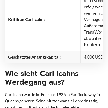
durchschnittl
erfolgsversp
wenn ein lang
Kritik an Carl Icahn:
Vermögensauf
Außerdem wir
Trans World A
obwohl sehr e
Kritikern als 
Geschätztes Anfangskapital:
4.000 USD
Wie sieht Carl Icahns
Werdegang aus?
Carl Icahn wurde im Februar 1936 in Far Rockaway in
Queens geboren. Seine Mutter war als Lehrerin tätig,
sein Vater als Kantor und die Familie lebte