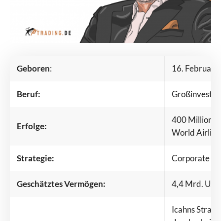
Geboren
:
16. Februar 
Beruf:
Großinvestor
400 Millione
Erfolge:
World Airline
Strategie:
Corporate Ra
Geschätztes
Vermögen:
4,4 Mrd. US
Icahns Strate